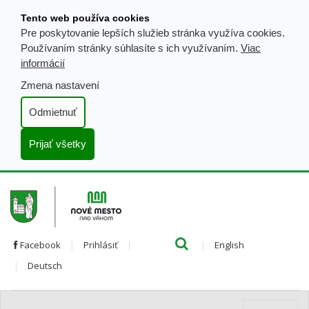
Prejsť
Tento web používa cookies
k
Pre poskytovanie lepších služieb stránka využíva cookies.
obsahu
Používaním stránky súhlasíte s ich využívaním.
Viac
informácií
Zmena nastavení
Odmietnuť
Prijať všetky
Hľada
Clo
Preložiť
Facebook
Prihlásiť
English
Preložiť
do
Deutsch
do
angličtiny
nemčiny