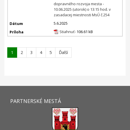
dopravného rozvoja mesta -
10.06.2025 (utorok) o 13:15 hod. v
zasadacej miestnosti MsÚ č.254
5.6.2025
Stiahnuť
- 106.61 kB
1
2
3
4
5
Ďalší
PARTNERSKÉ MESTÁ