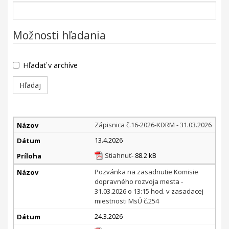
Možnosti hľadania
Hľadať v archíve
Komisia
Zápisnica č.16-2026-KDRM - 31.03.2026
dopravného
13.4.2026
rozvoja
mesta
Stiahnuť
- 88.2 kB
(KDRM)
Pozvánka na zasadnutie Komisie
dopravného rozvoja mesta -
31.03.2026 o 13:15 hod. v zasadacej
miestnosti MsÚ č.254
24.3.2026