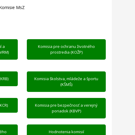
Komisie MsZ
í a
Komisia pre ochranu životného
KVRM)
prostredia (KOŽP)
(KRB)
Komisia školstva, mládeže a športu
(KŠMŠ)
KCR)
Komisia pre bezpečnosť a verejný
poriadok (KBVP)
ného
Hodnotenia komisií