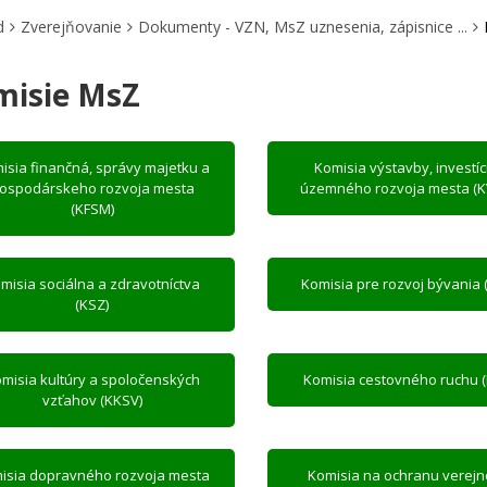
d
Zverejňovanie
Dokumenty - VZN, MsZ uznesenia, zápisnice ...
misie MsZ
isia finančná, správy majetku a
Komisia výstavby, investíci
ospodárskeho rozvoja mesta
územného rozvoja mesta (
(KFSM)
misia sociálna a zdravotníctva
Komisia pre rozvoj bývania 
(KSZ)
misia kultúry a spoločenských
Komisia cestovného ruchu (
vzťahov (KKSV)
isia dopravného rozvoja mesta
Komisia na ochranu verej