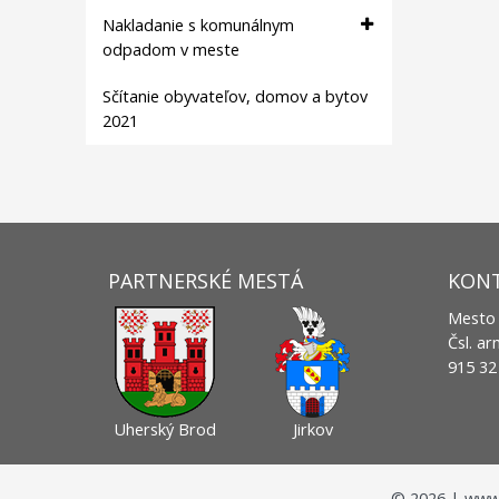
Nakladanie s komunálnym
odpadom v meste
Sčítanie obyvateľov, domov a bytov
2021
PARTNERSKÉ MESTÁ
KON
Mesto
Čsl. a
915 3
Uherský Brod
Jirkov
©
2026
| www.