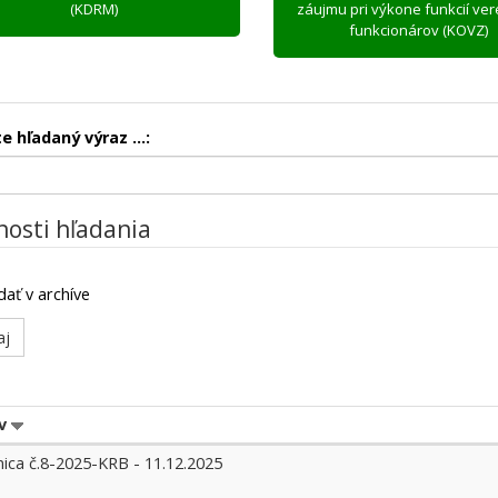
(KDRM)
záujmu pri výkone funkcií ve
funkcionárov (KOVZ)
e hľadaný výraz ...:
osti hľadania
dať v archíve
v
e
nica č.8-2025-KRB - 11.12.2025