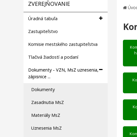
ZVEREJŇOVANIE
Úvo
Úradná tabuľa
Ko
Zastupiteľstvo
Komisie mestského zastupiteľstva
Kom
h
Tlačivá žiadostí a podaní
Dokumenty - VZN, MsZ uznesenia,
zápisnice ...
Ko
Dokumenty
Zasadnutia MsZ
Ko
Materiály MsZ
Uznesenia MsZ
Kom