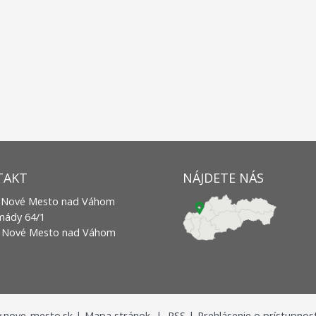
TAKT
NÁJDETE NÁS
 Nové Mesto nad Váhom
rmády 64/1
2 Nové Mesto nad Váhom
nove-mesto.sk |
Mapa stránok
|
RSS
|
Prehlásenie o prístupnost