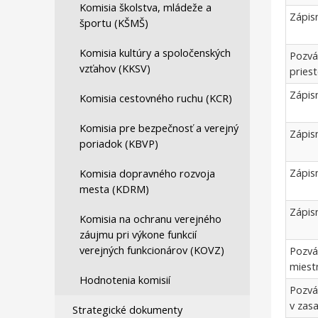
Komisia školstva, mládeže a
Zápis
športu (KŠMŠ)
Komisia kultúry a spoločenských
Pozvá
vzťahov (KKSV)
pries
Zápis
Komisia cestovného ruchu (KCR)
Komisia pre bezpečnosť a verejný
Zápis
poriadok (KBVP)
Zápis
Komisia dopravného rozvoja
mesta (KDRM)
Zápis
Komisia na ochranu verejného
záujmu pri výkone funkcií
verejných funkcionárov (KOVZ)
Pozvá
miest
Hodnotenia komisií
Pozvá
v zas
Strategické dokumenty