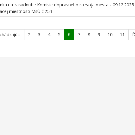
nka na zasadnutie Komisie dopravného rozvoja mesta - 09.12.2025 
acej miestnosti MsÚ č.254
chádzajúci
2
3
4
5
6
7
8
9
10
11
Ď