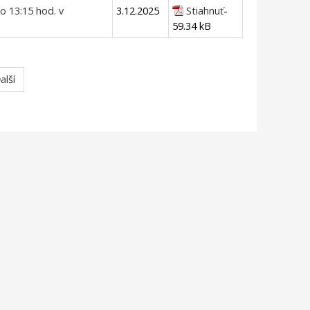
o 13:15 hod. v
3.12.2025
Stiahnuť
-
59.34 kB
alší