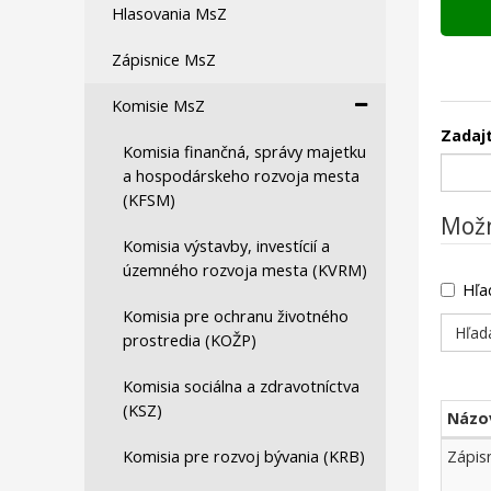
Hlasovania MsZ
Zápisnice MsZ
Komisie MsZ
Zadajt
Komisia finančná, správy majetku
a hospodárskeho rozvoja mesta
(KFSM)
Možn
Komisia výstavby, investícií a
územného rozvoja mesta (KVRM)
Hľa
Komisia pre ochranu životného
prostredia (KOŽP)
Komisia sociálna a zdravotníctva
(KSZ)
Názo
Komisi
Komisia pre rozvoj bývania (KRB)
Zápis
MsZ