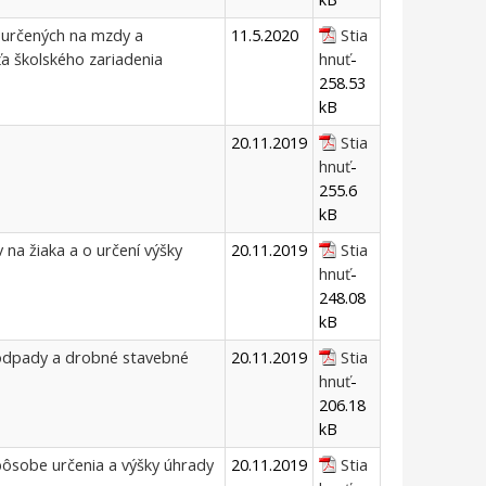
v určených na mzdy a
11.5.2020
Stia
ťa školského zariadenia
hnuť
-
258.53
kB
20.11.2019
Stia
hnuť
-
255.6
kB
 na žiaka a o určení výšky
20.11.2019
Stia
hnuť
-
248.08
kB
 odpady a drobné stavebné
20.11.2019
Stia
hnuť
-
206.18
kB
spôsobe určenia a výšky úhrady
20.11.2019
Stia