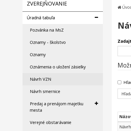
ZVEREJŇOVANIE
Úvo
Úradná tabuľa
Ná
Pozvánka na MsZ
Zadajt
Oznamy - školstvo
Oznamy
Možn
Oznámenia o uložení zásielky
Návrh VZN
Hľa
Návrh smernice
Predaj a prenájom majetku
mesta
Názo
Verejné obstarávanie
Návrh
Návrh