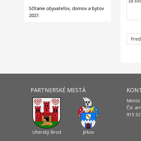
za so
Sčítanie obyvateľov, domov a bytov
2021
Pred
PARTNERSKÉ MESTÁ
KON
Mesto
Čsl. a
915 3
Uherský Brod
Jirkov