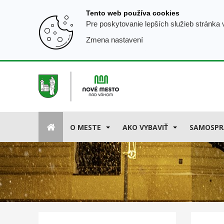
Prejsť
Tento web používa cookies
k
Pre poskytovanie lepších služieb stránka
obsahu
Zmena nastavení
O MESTE
AKO VYBAVIŤ
SAMOSPR