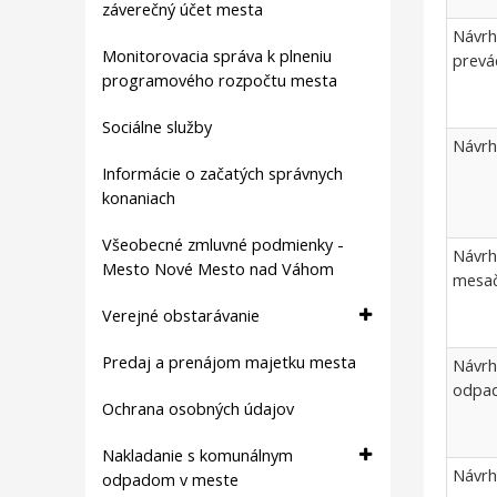
záverečný účet mesta
Návrh
Monitorovacia správa k plneniu
prevád
programového rozpočtu mesta
Sociálne služby
Návrh
Informácie o začatých správnych
konaniach
Všeobecné zmluvné podmienky -
Návrh
Mesto Nové Mesto nad Váhom
mesač
Verejné obstarávanie
Predaj a prenájom majetku mesta
Návrh
odpa
Ochrana osobných údajov
Nakladanie s komunálnym
Návrh
odpadom v meste