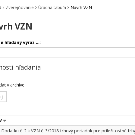
d
Zverejňovanie
Úradná tabuľa
Návrh VZN
vrh VZN
e hľadaný výraz ...:
osti hľadania
dať v archíve
v
 Dodatku č. 2 k VZN č. 3/2018 trhový poriadok pre príležitostné trh