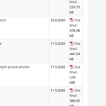
hnuť
-
233.73
kB
ytov
22.6.2020
Stia
hnuť
-
678.58
kB
e
11.5.2020
Stia
hnuť
-
441.34
kB
ných priestranstiev
11.5.2020
Stia
hnuť
-
2.91
MB
11.5.2020
Stia
hnuť
-
560.53
kB