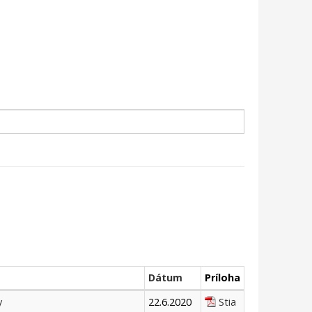
Dátum
Príloha
y
22.6.2020
Stia