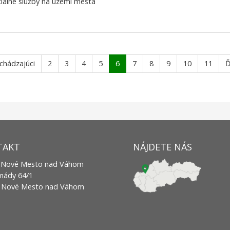
ciálne služby na území mesta
chádzajúci
2
3
4
5
6
7
8
9
10
11
Ď
TAKT
NÁJDETE NÁS
 Nové Mesto nad Váhom
rmády 64/1
2 Nové Mesto nad Váhom