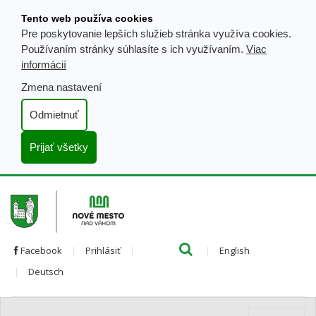
Prejsť
Tento web používa cookies
k
Pre poskytovanie lepších služieb stránka využíva cookies.
obsahu
Používaním stránky súhlasíte s ich využívaním.
Viac
informácií
Zmena nastavení
Odmietnuť
Prijať všetky
Hľada
Clo
Preložiť
Facebook
Prihlásiť
English
Preložiť
do
Deutsch
do
angličtiny
nemčiny