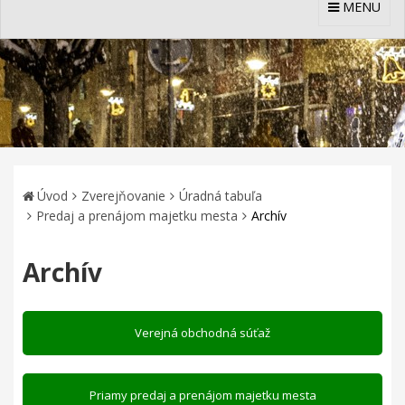
MENU
Úvod
Zverejňovanie
Úradná tabuľa
Predaj a prenájom majetku mesta
Archív
Archív
Verejná obchodná súťaž
Priamy predaj a prenájom majetku mesta