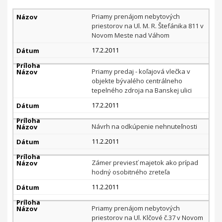
Archív
Priamy prenájom nebytových
priestorov na Ul. M. R. Štefánika 811 v
Novom Meste nad Váhom
17.2.2011
Priamy predaj - koľajová vlečka v
objekte bývalého centrálneho
tepelného zdroja na Banskej ulici
17.2.2011
Návrh na odkúpenie nehnuteľnosti
11.2.2011
Zámer previesť majetok ako prípad
hodný osobitného zreteľa
11.2.2011
Priamy prenájom nebytových
priestorov na Ul. Klčové č.37 v Novom