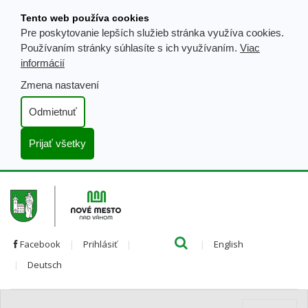
Prejsť
Tento web používa cookies
k
Pre poskytovanie lepších služieb stránka využíva cookies.
obsahu
Používaním stránky súhlasíte s ich využívaním.
Viac
informácií
Zmena nastavení
Odmietnuť
Prijať všetky
Hľada
Clo
Preložiť
Facebook
Prihlásiť
English
Preložiť
do
Deutsch
do
angličtiny
nemčiny