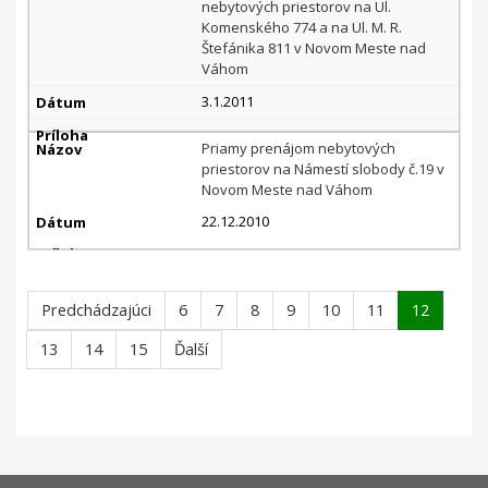
nebytových priestorov na Ul.
Komenského 774 a na Ul. M. R.
Štefánika 811 v Novom Meste nad
Váhom
3.1.2011
Priamy prenájom nebytových
priestorov na Námestí slobody č.19 v
Novom Meste nad Váhom
22.12.2010
Predchádzajúci
6
7
8
9
10
11
12
13
14
15
Ďalší