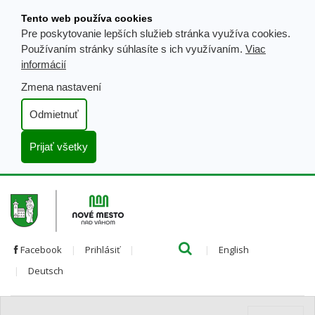
Prejsť
Tento web používa cookies
k
Pre poskytovanie lepších služieb stránka využíva cookies.
obsahu
Používaním stránky súhlasíte s ich využívaním.
Viac
informácií
Zmena nastavení
Odmietnuť
Prijať všetky
Hľada
Clo
Preložiť
Facebook
Prihlásiť
English
Preložiť
do
Deutsch
do
angličtiny
nemčiny