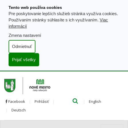
Prejsť
Tento web používa cookies
k
Pre poskytovanie lepších služieb stránka využíva cookies.
obsahu
Používaním stránky súhlasíte s ich využívaním.
Viac
informácií
Zmena nastavení
Odmietnuť
Prijať všetky
Hľada
Clo
Preložiť
Facebook
Prihlásiť
English
Preložiť
do
Deutsch
do
angličtiny
nemčiny