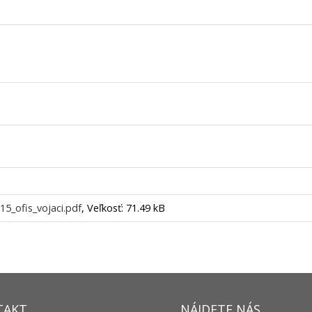
5_ofis_vojaci.pdf
, Veľkosť: 71.49 kB
TAKT
NÁJDETE NÁS