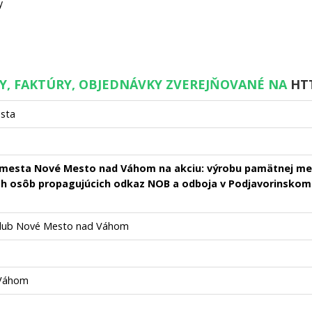
y
VY, FAKTÚRY, OBJEDNÁVKY ZVEREJŇOVANÉ NA
HT
esta
 mesta Nové Mesto nad Váhom na akciu: výrobu pamätnej meda
ých osôb propagujúcich odkaz NOB a odboja v Podjavorinskom 
 Klub Nové Mesto nad Váhom
 Váhom