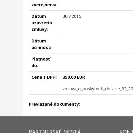
zverejnenia:
Dátum
30.7.2015
uzavretia
zmluvy:
Dátum
účinnosti:
Platnosť
do:
Cena s DPH:
350,00 EUR
zmluva_o_poskytnuti_dotacie_32_201
Previazané dokumenty:
PARTNERSKÉ MESTÁ
KON