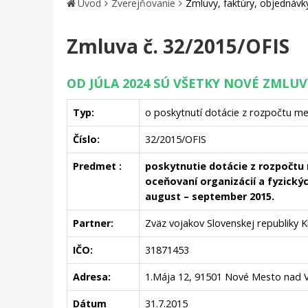
Úvod
Zverejňovanie
Zmluvy, faktúry, objednávk
Zmluva č. 32/2015/OFIS
OD JÚLA 2024 SÚ VŠETKY NOVÉ ZMLU
Typ:
o poskytnutí dotácie z rozpočtu m
Číslo:
32/2015/OFIS
Predmet :
poskytnutie dotácie z rozpočtu
oceňovaní organizácií a fyzick
august – september 2015.
Partner:
Zväz vojakov Slovenskej republiky
IČO:
31871453
Adresa:
1.Mája 12, 91501 Nové Mesto nad
Dátum
31.7.2015