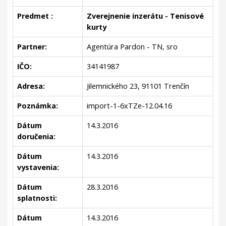
Predmet :
Zverejnenie inzerátu - Tenisové
kurty
Partner:
Agentúra Pardon - TN, sro
IČO:
34141987
Adresa:
Jilemnického 23, 91101 Trenčín
Poznámka:
import-1-6xTZe-12.04.16
Dátum
14.3.2016
doručenia:
Dátum
14.3.2016
vystavenia:
Dátum
28.3.2016
splatnosti:
Dátum
14.3.2016