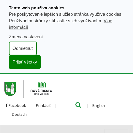
Prejsť
Tento web používa cookies
k
Pre poskytovanie lepších služieb stránka využíva cookies.
obsahu
Používaním stránky súhlasíte s ich využívaním.
Viac
informácií
Zmena nastavení
Odmietnuť
Prijať všetky
Hľada
Clo
Preložiť
Facebook
Prihlásiť
English
Preložiť
do
Deutsch
do
angličtiny
nemčiny