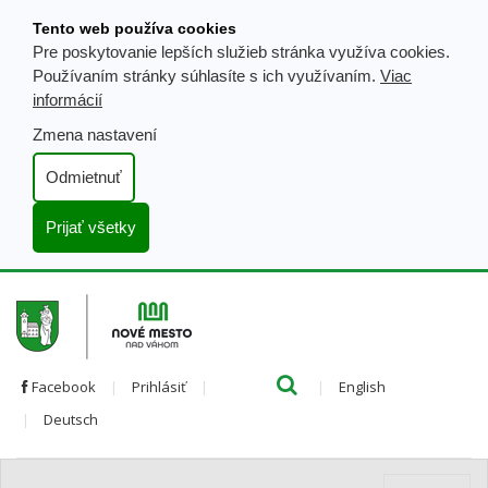
Prejsť
Tento web používa cookies
k
Pre poskytovanie lepších služieb stránka využíva cookies.
obsahu
Používaním stránky súhlasíte s ich využívaním.
Viac
informácií
Zmena nastavení
Odmietnuť
Prijať všetky
Hľada
Clo
Preložiť
Facebook
Prihlásiť
English
Preložiť
do
Deutsch
do
angličtiny
nemčiny