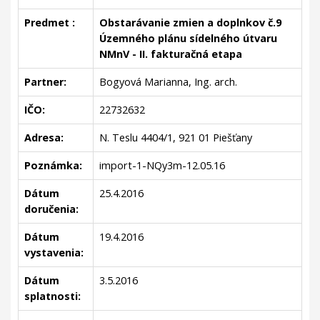
Predmet :
Obstarávanie zmien a doplnkov č.9
Územného plánu sídelného útvaru
NMnV - II. fakturačná etapa
Partner:
Bogyová Marianna, Ing. arch.
IČO:
22732632
Adresa:
N. Teslu 4404/1, 921 01 Piešťany
Poznámka:
import-1-NQy3m-12.05.16
Dátum
25.4.2016
doručenia:
Dátum
19.4.2016
vystavenia:
Dátum
3.5.2016
splatnosti: