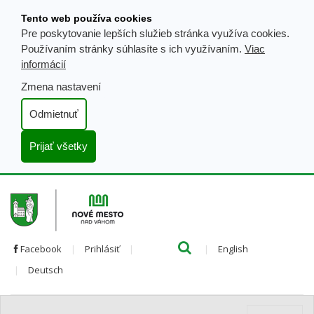
Prejsť
Tento web používa cookies
k
Pre poskytovanie lepších služieb stránka využíva cookies.
obsahu
Používaním stránky súhlasíte s ich využívaním.
Viac
informácií
Zmena nastavení
Odmietnuť
Prijať všetky
Hľada
Clo
Preložiť
Facebook
Prihlásiť
English
Preložiť
do
Deutsch
do
angličtiny
nemčiny