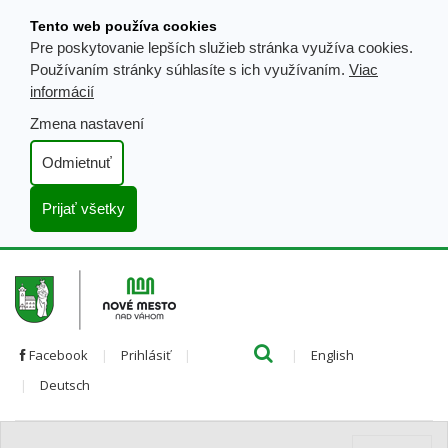
Prejsť
Tento web používa cookies
k
Pre poskytovanie lepších služieb stránka využíva cookies.
obsahu
Používaním stránky súhlasíte s ich využívaním.
Viac
informácií
Zmena nastavení
Odmietnuť
Prijať všetky
Hľada
Clo
Preložiť
Facebook
Prihlásiť
English
Preložiť
do
Deutsch
do
angličtiny
nemčiny