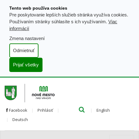
Prejsť
Tento web používa cookies
k
Pre poskytovanie lepších služieb stránka využíva cookies.
obsahu
Používaním stránky súhlasíte s ich využívaním.
Viac
informácií
Zmena nastavení
Odmietnuť
Prijať všetky
Hľada
Clo
Preložiť
Facebook
Prihlásiť
English
Preložiť
do
Deutsch
do
angličtiny
nemčiny