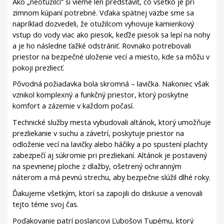
Ako „neotužilci“ si vieme len predstaviť, čo všetko je pri
zimnom kúpaní potrebné. Vďaka spätnej väzbe sme sa
napríklad dozvedeli, že otužilcom vyhovuje kamienkový
vstup do vody viac ako piesok, keďže piesok sa lepí na nohy
a je ho následne ťažké odstrániť. Rovnako potrebovali
priestor na bezpečné uloženie vecí a miesto, kde sa môžu v
pokoji prezliecť.
Pôvodná požiadavka bola skromná – lavička. Nakoniec však
vznikol komplexný a funkčný priestor, ktorý poskytne
komfort a zázemie v každom počasí.
Technické služby mesta vybudovali altánok, ktorý umožňuje
prezliekanie v suchu a závetrí, poskytuje priestor na
odloženie vecí na lavičky alebo háčiky a po spustení plachty
zabezpečí aj súkromie pri prezliekaní. Altánok je postavený
na spevnenej ploche z dlažby, ošetrený ochranným
náterom a má pevnú strechu, aby bezpečne slúžil dlhé roky.
Ďakujeme všetkým, ktorí sa zapojili do diskusie a venovali
tejto téme svoj čas.
Poďakovanie patrí poslan­covi Ľubošovi Tupému, ktorý