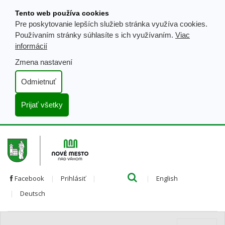
Prejsť
Tento web používa cookies
k
Pre poskytovanie lepších služieb stránka využíva cookies.
obsahu
Používaním stránky súhlasíte s ich využívaním.
Viac
informácií
Zmena nastavení
Odmietnuť
Prijať všetky
Hľada
Clo
Preložiť
Facebook
Prihlásiť
English
Preložiť
do
Deutsch
do
angličtiny
nemčiny