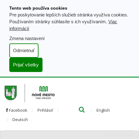
Prejsť
Tento web používa cookies
k
Pre poskytovanie lepších služieb stránka využíva cookies.
obsahu
Používaním stránky súhlasíte s ich využívaním.
Viac
informácií
Zmena nastavení
Odmietnuť
Prijať všetky
Hľada
Clo
Preložiť
Facebook
Prihlásiť
English
Preložiť
do
Deutsch
do
angličtiny
nemčiny