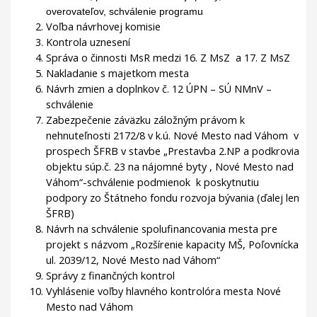
overovateľov, schválenie programu
Voľba návrhovej komisie
Kontrola uznesení
Správa o činnosti MsR medzi 16. Z MsZ a 17. Z MsZ
Nakladanie s majetkom mesta
Návrh zmien a doplnkov č. 12 ÚPN – SÚ NMnV –
schválenie
Zabezpečenie záväzku záložným právom k
nehnuteľnosti 2172/8 v k.ú. Nové Mesto nad Váhom v
prospech ŠFRB v stavbe „Prestavba 2.NP a podkrovia
objektu súp.č. 23 na nájomné byty , Nové Mesto nad
Váhom“-schválenie podmienok k poskytnutiu
podpory zo Štátneho fondu rozvoja bývania (ďalej len
ŠFRB)
Návrh na schválenie spolufinancovania mesta pre
projekt s názvom „Rozšírenie kapacity MŠ, Poľovnícka
ul. 2039/12, Nové Mesto nad Váhom“
Správy z finančných kontrol
Vyhlásenie voľby hlavného kontrolóra mesta Nové
Mesto nad Váhom