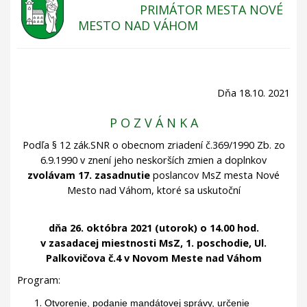
PRIMÁTOR MESTA NOVÉ
MESTO NAD VÁHOM
Dňa 18.10. 2021
P O Z V Á N K A
Podľa § 12 zák.SNR o obecnom zriadení č.369/1990 Zb. zo
6.9.1990 v znení jeho neskorších zmien a doplnkov
zvolávam 17. zasadnutie
poslancov MsZ mesta Nové
Mesto nad Váhom, ktoré sa uskutoční
dňa 26. októbra 2021 (utorok) o 14.00 hod.
v zasadacej miestnosti MsZ, 1. poschodie, Ul.
Palkovičova č.4 v Novom Meste nad Váhom
Program:
Otvorenie, podanie mandátovej správy, určenie