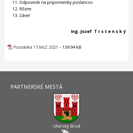
Odpovede na pripomienky poslancov
Rôzne
Záver
Ing. Jozef T r s t e n s k ý
Pozvánka 17.MsZ 2021
- 139.94 kB
PARTNERSKÉ MESTÁ
Uherský Brod