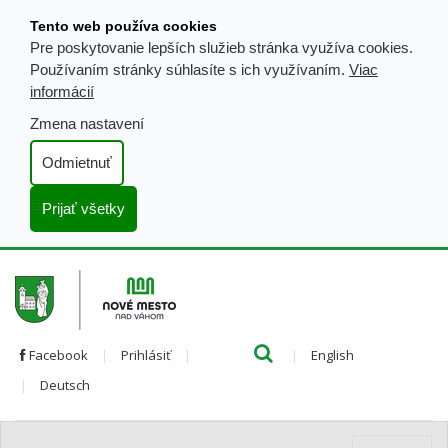
Prejsť
Tento web používa cookies
k
Pre poskytovanie lepších služieb stránka využíva cookies.
obsahu
Používaním stránky súhlasíte s ich využívaním.
Viac
informácií
Zmena nastavení
Odmietnuť
Prijať všetky
Hľada
Clo
Preložiť
Facebook
Prihlásiť
English
Preložiť
do
Deutsch
do
angličtiny
nemčiny