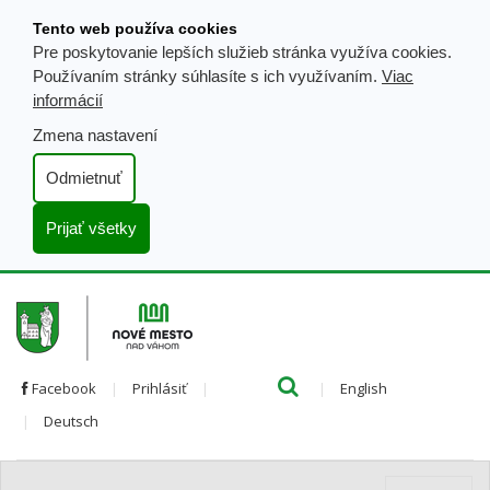
Prejsť
Tento web používa cookies
k
Pre poskytovanie lepších služieb stránka využíva cookies.
obsahu
Používaním stránky súhlasíte s ich využívaním.
Viac
informácií
Zmena nastavení
Odmietnuť
Prijať všetky
Hľada
Clo
Preložiť
Facebook
Prihlásiť
English
Preložiť
do
Deutsch
do
angličtiny
nemčiny