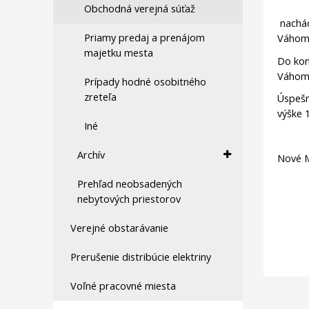
Obchodná verejná súťaž
nachád
Priamy predaj a prenájom
Váhom,
majetku mesta
Do kon
Váhom 
Prípady hodné osobitného
zreteľa
Úspešn
výške 1
Iné
Archív
Nové M
Prehľad neobsadených
nebytových priestorov
Verejné obstarávanie
Prerušenie distribúcie elektriny
Voľné pracovné miesta