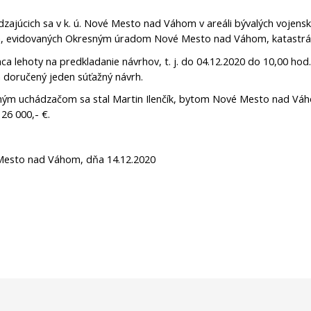
zajúcich sa v k. ú. Nové Mesto nad Váhom v areáli bývalých vojens
 evidovaných Okresným úradom Nové Mesto nad Váhom, katastrá
ca lehoty na predkladanie návrhov, t. j. do 04.12.2020 do 10,00 h
doručený jeden súťažný návrh.
ým uchádzačom sa stal Martin Ilenčík, bytom Nové Mesto nad Váho
26 000,- €.
esto nad Váhom, dňa 14.12.2020