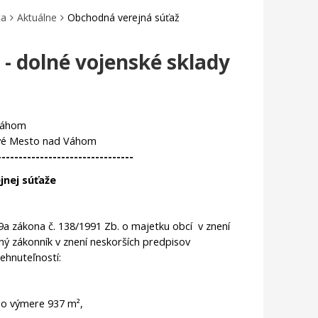
ta
Aktuálne
Obchodná verejná súťaž
- dolné vojenské sklady
Váhom
ové Mesto nad Váhom
--------------------------------
nej súťaže
 zákona č. 138/1991 Zb. o majetku obcí v znení
ný zákonník v znení neskorších predpisov
ehnuteľností:
ná plocha a nádvoria o výmere 937 m²,