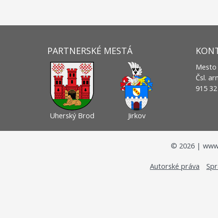
PARTNERSKÉ MESTÁ
KON
Mesto
Čsl. a
915 3
Uherský Brod
Jirkov
©
2026
| www.
Autorské práva
Spr