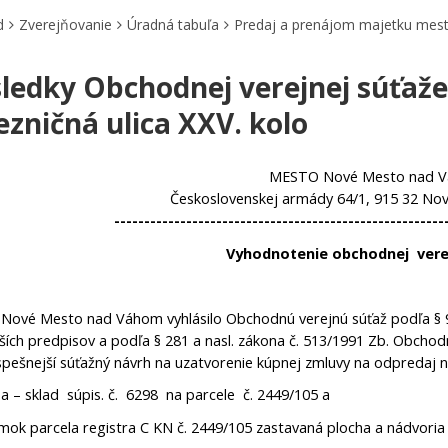
d
Zverejňovanie
Úradná tabuľa
Predaj a prenájom majetku mes
ledky Obchodnej verejnej súťaže 
ezničná ulica XXV. kolo
MESTO Nové Mesto nad 
Československej armády 64/1, 915 32 N
-------------------------------------------------------
Vyhodnotenie obchodnej verej
Nové Mesto nad Váhom vyhlásilo Obchodnú verejnú súťaž podľa § 9a
ších predpisov a podľa § 281 a nasl. zákona č. 513/1991 Zb. Obchod
spešnejší súťažný návrh na uzatvorenie kúpnej zmluvy na odpredaj n
ba – sklad súpis. č. 6298 na parcele č. 2449/105 a
zemok parcela registra C KN č. 2449/105 zastava