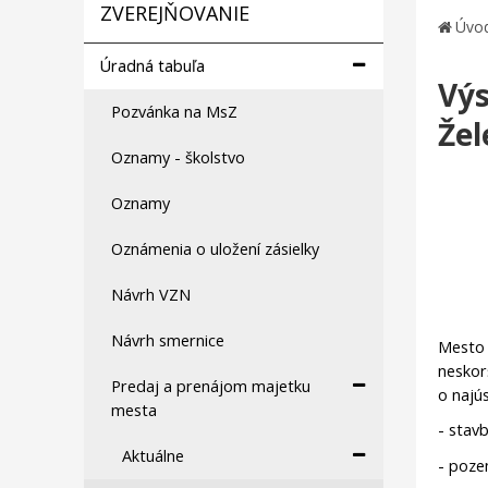
ZVEREJŇOVANIE
Úvo
Úradná tabuľa
Výs
Pozvánka na MsZ
Žel
Oznamy - školstvo
Oznamy
Oznámenia o uložení zásielky
Návrh VZN
Návrh smernice
Mesto 
neskor
Predaj a prenájom majetku
o najú
mesta
- stav
Aktuálne
- po