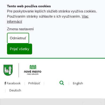
Prejsť
Tento web používa cookies
k
Pre poskytovanie lepších služieb stránka využíva cookies.
obsahu
Používaním stránky súhlasíte s ich využívaním.
Viac
informácií
Zmena nastavení
Odmietnuť
Prijať všetky
Hľada
Clo
Preložiť
Facebook
Prihlásiť
English
Preložiť
do
Deutsch
do
angličtiny
nemčiny