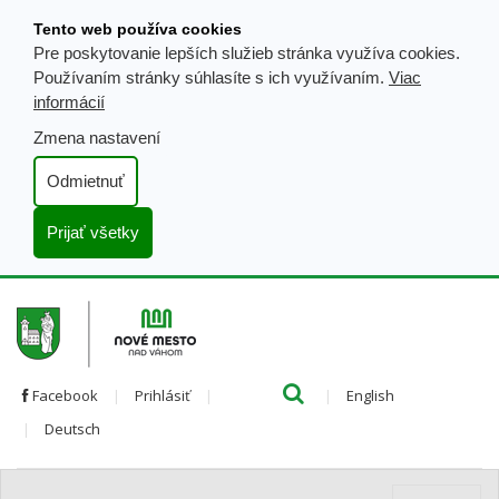
Prejsť
Tento web používa cookies
k
Pre poskytovanie lepších služieb stránka využíva cookies.
obsahu
Používaním stránky súhlasíte s ich využívaním.
Viac
informácií
Zmena nastavení
Odmietnuť
Prijať všetky
Hľada
Clo
Preložiť
Facebook
Prihlásiť
English
Preložiť
do
Deutsch
do
angličtiny
nemčiny