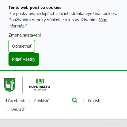
Prejsť
Tento web používa cookies
k
Pre poskytovanie lepších služieb stránka využíva cookies.
obsahu
Používaním stránky súhlasíte s ich využívaním.
Viac
informácií
Zmena nastavení
Odmietnuť
Prijať všetky
Hľada
Clo
Preložiť
Facebook
Prihlásiť
English
Preložiť
do
Deutsch
do
angličtiny
nemčiny