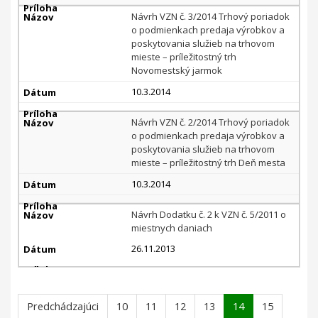
Návrh VZN č. 3/2014 Trhový poriadok
o podmienkach predaja výrobkov a
poskytovania služieb na trhovom
mieste – príležitostný trh
Novomestský jarmok
10.3.2014
Návrh VZN č. 2/2014 Trhový poriadok
o podmienkach predaja výrobkov a
poskytovania služieb na trhovom
mieste – príležitostný trh Deň mesta
10.3.2014
Návrh Dodatku č. 2 k VZN č. 5/2011 o
miestnych daniach
26.11.2013
Predchádzajúci
10
11
12
13
14
15