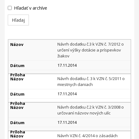
Hľadať v archíve
Návrh
Návrh dodatku č.3 k VZN č. 7/2012 o
VZN
určení výšky dotácie a príspevkov
žiakov
17.11.2014
Návrh dodatku č. 3 k VZN č. 5/2011 o
miestnych daniach
17.11.2014
Návrh dodatku č.2 k VZN č. 3/2008 o
určovaní názvov nových ulíc
17.11.2014
Návrh VZN č. 4/2014 o zásadách