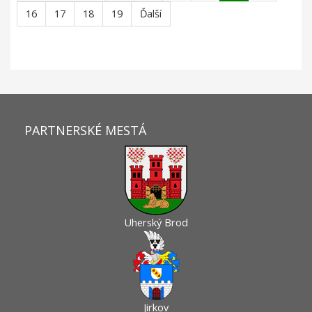
16
17
18
19
Ďalší
PARTNERSKÉ MESTÁ
Uherský Brod
Jirkov