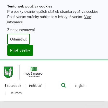
Prejsť
Tento web používa cookies
k
Pre poskytovanie lepších služieb stránka využíva cookies.
obsahu
Používaním stránky súhlasíte s ich využívaním.
Viac
informácií
Zmena nastavení
Odmietnuť
Prijať všetky
Hľada
Clo
Preložiť
Facebook
Prihlásiť
English
Preložiť
do
Deutsch
do
angličtiny
nemčiny