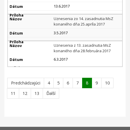
13.6.2017
Uznesenia zo 14. zasadnutia MsZ
konaného dňa 25.apríla 2017
3.5.2017
Uznesenia z 13. zasadnutia MsZ
konaného dňa 28.februára 2017
6.3.2017
Predchádzajúci
4
5
6
7
8
9
10
11
12
13
Ďalší