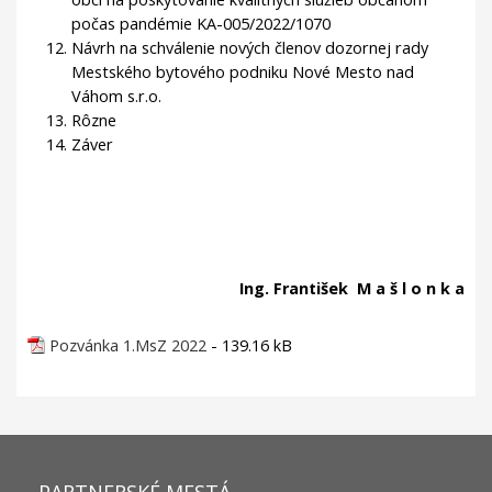
počas pandémie KA-005/2022/1070
Návrh na schválenie nových členov dozornej rady
Mestského bytového podniku Nové Mesto nad
Váhom s.r.o.
Rôzne
Záver
Ing. František M a š l o n k a
Pozvánka 1.MsZ 2022
- 139.16 kB