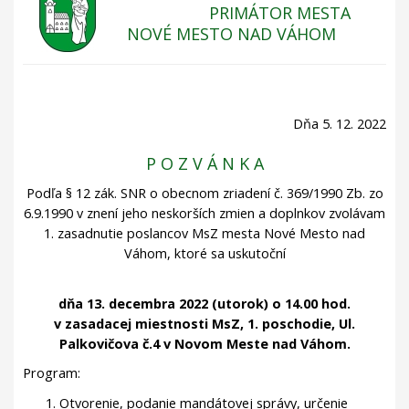
PRIMÁTOR MESTA
NOVÉ MESTO NAD VÁHOM
Dňa 5. 12. 2022
P O Z V Á N K A
Podľa § 12 zák. SNR o obecnom zriadení č. 369/1990 Zb. zo
6.9.1990 v znení jeho neskorších zmien a doplnkov
zvolávam
1. zasadnutie poslancov MsZ mesta Nové Mesto nad
Váhom, ktoré sa uskutoční
dňa 13. decembra 2022 (utorok) o 14.00 hod.
v zasadacej miestnosti MsZ, 1. poschodie, Ul.
Palkovičova č.4 v Novom Meste nad Váhom.
Program:
Otvorenie, podanie mandátovej správy, určenie