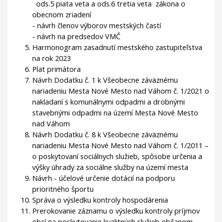
ods.5 piata veta a ods.6 tretia veta zákona o
obecnom zriadení
- návrh členov výborov mestských častí
- návrh na predsedov VMČ
Harmonogram zasadnutí mestského zastupiteľstva
na rok 2023
Plat primátora
Návrh Dodatku č. 1 k Všeobecne záväznému
nariadeniu Mesta Nové Mesto nad Váhom č. 1/2021 o
nakladaní s komunálnymi odpadmi a drobnými
stavebnými odpadmi na území Mesta Nové Mesto
nad Váhom
Návrh Dodatku č. 8 k Všeobecne záväznému
nariadeniu Mesta Nové Mesto nad Váhom č. 1/2011 –
o poskytovaní sociálnych služieb, spôsobe určenia a
výšky úhrady za sociálne služby na území mesta
Návrh - účelové určenie dotácií na podporu
prioritného športu
Správa o výsledku kontroly hospodárenia
Prerokovanie záznamu o výsledku kontroly príjmov
obcí na poskytovanie kvalitných služieb občanom