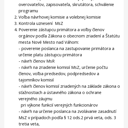
overovateľov, zapisovateľa, skrutátora, schválenie
programu
Voľba návrhovej komisie a volebnej komisie
Kontrola uznesení MsZ
Poverenie zástupcu primátora a voľby členov
orgánov podľa Zákona o obecnom zriadení a Štatútu
mesta Nové Mesto nad Váhom:
- poverenie poslanca na zastupovanie primátora a
určenie platu zástupcu primátora
- návrh členov MsR
- návrh na zriadenie komisií MsZ, určenie počtu
členov, voľba predsedov, podpredsedov a
tajomníkov komisií
- návrh členov komisií zriadených na základe zákona o
sťažnostiach a ústavného zákona o ochrane
verejného záujmu
pri výkone funkcií verejných funkcionárov
- návrh na určenie poslanca na zvolávanie zasadnutí
MsZ v prípadoch podľa § 12 ods.2 prvá veta, ods. 3
tretia veta,