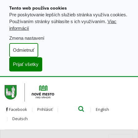
Prejsť
Tento web používa cookies
k
Pre poskytovanie lepších služieb stránka využíva cookies.
obsahu
Používaním stránky súhlasíte s ich využívaním.
Viac
informácií
Zmena nastavení
Odmietnuť
Prijať všetky
Hľada
Clo
Preložiť
Facebook
Prihlásiť
English
Preložiť
do
Deutsch
do
angličtiny
nemčiny