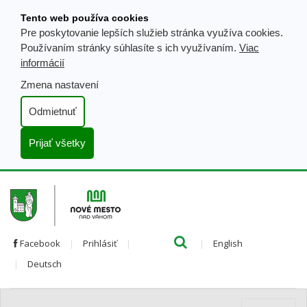
Prejsť
Tento web používa cookies
k
Pre poskytovanie lepších služieb stránka využíva cookies.
obsahu
Používaním stránky súhlasíte s ich využívaním.
Viac
informácií
Zmena nastavení
Odmietnuť
Prijať všetky
Hľada
Clo
Preložiť
Facebook
Prihlásiť
English
Preložiť
do
Deutsch
do
angličtiny
nemčiny