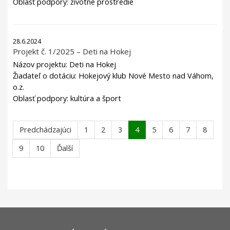
Oblasť podpory: životné prostredie
28.6.2024
Projekt č. 1/2025 – Deti na Hokej
Názov projektu: Deti na Hokej
Žiadateľ o dotáciu: Hokejový klub Nové Mesto nad Váhom,
o.z.
Oblasť podpory: kultúra a šport
Predchádzajúci
1
2
3
4
5
6
7
8
9
10
Ďalší