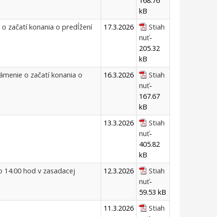
168.76
kB
o začatí konania o predĺžení
17.3.2026
Stiah
nuť
-
205.32
kB
námenie o začatí konania o
16.3.2026
Stiah
nuť
-
167.67
kB
13.3.2026
Stiah
nuť
-
405.82
kB
o 14:00 hod v zasadacej
12.3.2026
Stiah
nuť
-
59.53 kB
11.3.2026
Stiah