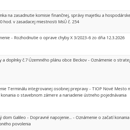
nka na zasadnutie komisie finančnej, správy majetku a hospodársk
00 hod. v zasadacej miestnosti MsÚ č. 254
enie - Rozhodnutie o oprave chyby X 3/2023-6 zo dňa 12.3.2026
 a doplnky č.7 Územného plánu obce Beckov - Oznámenie o strat
enie Terminálu integrovanej osobnej prepravy - TIOP Nové Mesto
í konania o stavebnom zámere a nariadenie ústneho pojednávania
ý dom Galileo - Dopravné napojenie... - Oznámenie o začatí konania 
bného povolenia