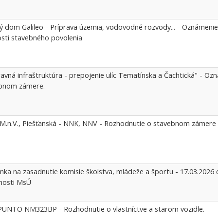
ý dom Galileo - Príprava územia, vodovodné rozvody... - Oznámenie 
osti stavebného povolenia
avná infraštruktúra - prepojenie ulíc Tematínska a Čachtická" - Oz
bnom zámere.
M.n.V., Piešťanská - NNK, NNV - Rozhodnutie o stavebnom zámere
nka na zasadnutie komisie školstva, mládeže a športu - 17.03.2026 
nosti MsÚ
PUNTO NM323BP - Rozhodnutie o vlastníctve a starom vozidle.