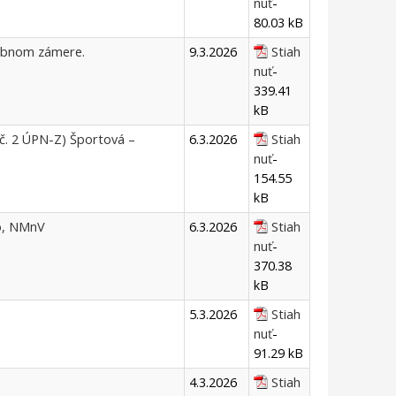
nuť
-
80.03 kB
vebnom zámere.
9.3.2026
Stiah
nuť
-
339.41
kB
č. 2 ÚPN-Z) Športová –
6.3.2026
Stiah
nuť
-
154.55
kB
ko, NMnV
6.3.2026
Stiah
nuť
-
370.38
kB
5.3.2026
Stiah
nuť
-
91.29 kB
4.3.2026
Stiah