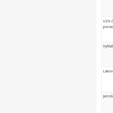
VZN č
poriad
Vyhláš
Lakov
Jaros