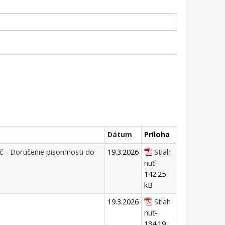
Dátum
Príloha
vič - Doručenie písomnosti do
19.3.2026
Stiah
nuť
-
142.25
kB
19.3.2026
Stiah
nuť
-
134.19