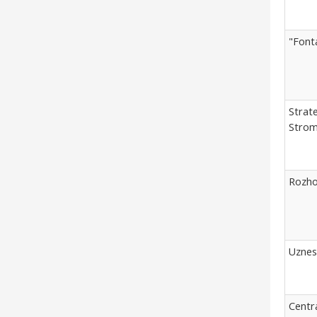
"Font
Strat
Strom
Rozho
Uznes
Centr