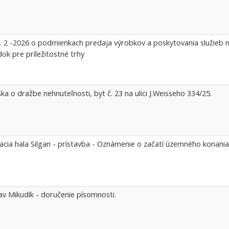
. 2 -2026 o podmienkach predaja výrobkov a poskytovania služieb n
ok pre príležitostné trhy
ka o dražbe nehnuteľnosti, byt č. 23 na ulici J.Weisseho 334/25.
acia hala Silgan - prístavba - Oznámenie o začatí územného konania
lav Mikudík - doručenie písomnosti.