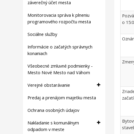
záverečný účet mesta
Monitorovacia správa k plneniu
Pozvá
programového rozpočtu mesta
o 15:
Sociálne služby
Oznám
Informácie o začatých správnych
konaniach
Zmeny
Všeobecné zmluvné podmienky -
Mesto Nové Mesto nad Váhom
Verejné obstarávanie
Zriad
Predaj a prenájom majetku mesta
začat
Ochrana osobných údajov
Bytov
Nakladanie s komunálnym
stave
odpadom v meste