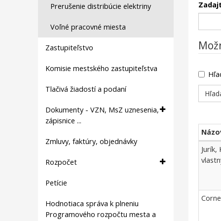
Zadajt
Prerušenie distribúcie elektriny
Voľné pracovné miesta
Možn
Zastupiteľstvo
Komisie mestského zastupiteľstva
Hľa
Tlačivá žiadostí a podaní
Dokumenty - VZN, MsZ uznesenia,
zápisnice ...
Názo
Zmluvy, faktúry, objednávky
Úradn
Jurík
tabuľa
vlastn
Rozpočet
Petície
Corne
Hodnotiaca správa k plneniu
Programového rozpočtu mesta a