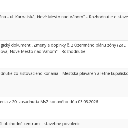
ána - ul. Karpatská, Nové Mesto nad Váhom" - Rozhodnutie o sta
egický dokument „Zmeny a doplnky č. 2 Územného plánu zóny (ZaD 
ová, Nové Mesto nad Váhom“ - Rozhodnutie
dnutie zo zisťovacieho konania - Mestská plaváreň a letné kúpalis
enia z 20. zasadnutia MsZ konaného dňa 03.03.2026
ál obchodné centrum - stavebné povolenie