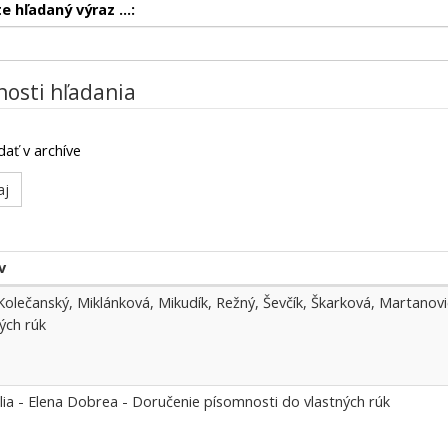
e hľadaný výraz ...:
osti hľadania
dať v archíve
v
á
, Kolečanský, Miklánková, Mikudík, Režný, Ševčík, Škarková, Martano
ých rúk
lia - Elena Dobrea - Doručenie písomnosti do vlastných rúk