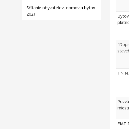
Sčítanie obyvateľov, domov a bytov
2021
Bytov
platn
"Dopr
stave
TN N.
Pozvá
miest
FIAT 