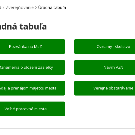
d
Zverejňovanie
Úradná tabuľa
adná tabuľa
Pozvánka na MsZ
Oznamy - školstvo
Oznámenia o uložení zásielky
Návrh VZN
edaj a prenájom majetku mesta
Verejné obstarávanie
Voľné pracovné miesta