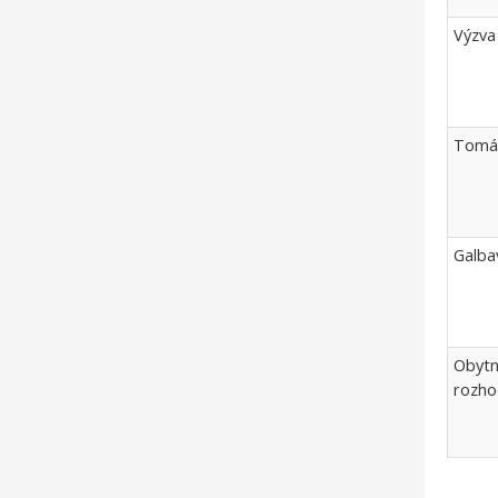
Výzva 
Tomáš
Galba
Obytn
rozho