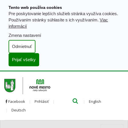
Prejsť
Tento web používa cookies
k
Pre poskytovanie lepších služieb stránka využíva cookies.
obsahu
Používaním stránky súhlasíte s ich využívaním.
Viac
informácií
Zmena nastavení
Odmietnuť
Prijať všetky
Hľada
Clo
Preložiť
Facebook
Prihlásiť
English
Preložiť
do
Deutsch
do
angličtiny
nemčiny