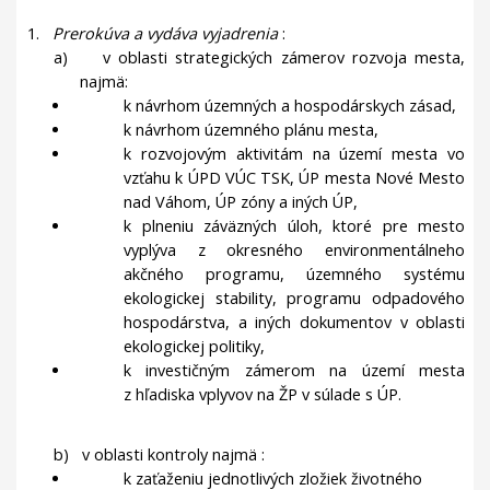
1.
Prerokúva a vydáva vyjadrenia
:
a)
v oblasti strategických zámerov rozvoja mesta,
najmä:
k návrhom územných a hospodárskych zásad,
k návrhom územného plánu mesta,
k rozvojovým aktivitám na území mesta vo
vzťahu k ÚPD VÚC TSK, ÚP mesta Nové Mesto
nad Váhom, ÚP zóny a iných ÚP,
k plneniu záväzných úloh, ktoré pre mesto
vyplýva z okresného environmentálneho
akčného programu, územného systému
ekologickej stability, programu odpadového
hospodárstva, a iných dokumentov v oblasti
ekologickej politiky,
k investičným zámerom na území mesta
z hľadiska vplyvov na ŽP v súlade s ÚP.
b)
v oblasti kontroly najmä :
k zaťaženiu jednotlivých zložiek životného