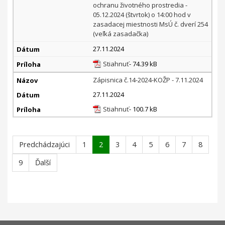
ochranu životného prostredia -
05.12.2024 (štvrtok) o 14:00 hod v
zasadacej miestnosti MsÚ č. dverí 254
(veľká zasadačka)
27.11.2024
Stiahnuť
- 74.39 kB
Zápisnica č.14-2024-KOŽP - 7.11.2024
27.11.2024
Stiahnuť
- 100.7 kB
Predchádzajúci
1
2
3
4
5
6
7
8
9
Ďalší