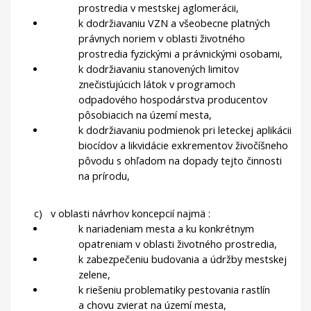
prostredia v mestskej aglomerácii,
k dodržiavaniu VZN a všeobecne platných
právnych noriem v oblasti životného
prostredia fyzickými a právnickými osobami,
k dodržiavaniu stanovených limitov
znečisťujúcich látok v programoch
odpadového hospodárstva producentov
pôsobiacich na území mesta,
k dodržiavaniu podmienok pri leteckej aplikácii
biocídov a likvidácie exkrementov živočíšneho
pôvodu s ohľadom na dopady tejto činnosti
na prírodu,
c)
v oblasti návrhov koncepcií najmä :
k nariadeniam mesta a ku konkrétnym
opatreniam v oblasti životného prostredia,
k zabezpečeniu budovania a údržby mestskej
zelene,
k riešeniu problematiky pestovania rastlín
a chovu zvierat na území mesta,