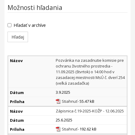
Možnosti hľadania
Hľadať v archíve
Komisia
Pozvánka na zasadnutie komisie pre
pre
ochranu životného prostredia -
ochranu
11.09.2025 (štvrtok) o 14:00 hod v
zasadacej miestnosti MsÚ č. dverí 254
životného
(veľká zasadačka)
prostredia
(KOŽP)
3.9.2025
Stiahnuť
- 55.47 kB
Zápisnica č.19-2025-KOŽP - 12.06.2025
25.6.2025
Stiahnuť
- 192.62 kB