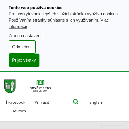
Prejsť
Tento web používa cookies
k
Pre poskytovanie lepších služieb stránka využíva cookies.
obsahu
Používaním stránky súhlasíte s ich využívaním.
Viac
informácií
Zmena nastavení
Odmietnuť
Prijať všetky
Hľada
Clo
Preložiť
Facebook
Prihlásiť
English
Preložiť
do
Deutsch
do
angličtiny
nemčiny